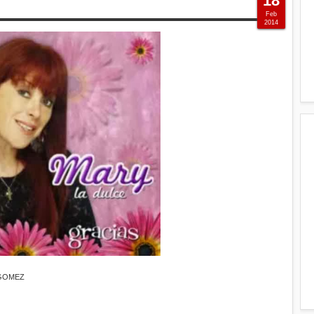
18
Feb
2014
 GOMEZ