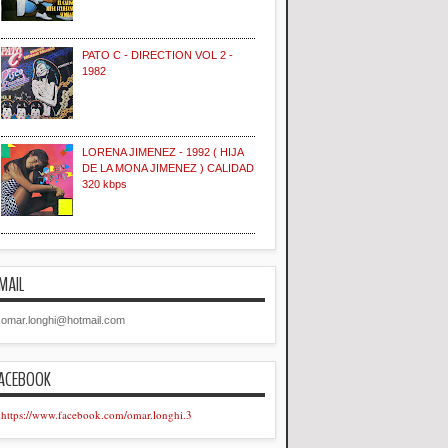
PATO C - DIRECTION VOL 2 -
1982
LORENA JIMENEZ - 1992 ( HIJA
DE LA MONA JIMENEZ ) CALIDAD
320 kbps
MAIL
omar.longhi@hotmail.com
ACEBOOK
https://www.facebook.com/omar.longhi.3