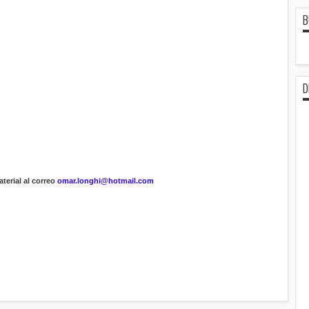
B
D
terial al correo
omar.longhi@hotmail.com