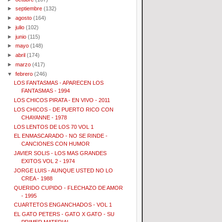
►
septiembre
(132)
►
agosto
(164)
►
julio
(102)
►
junio
(115)
►
mayo
(148)
►
abril
(174)
►
marzo
(417)
▼
febrero
(246)
LOS FANTASMAS - APARECEN LOS
FANTASMAS - 1994
LOS CHICOS PIRATA - EN VIVO - 2011
LOS CHICOS - DE PUERTO RICO CON
CHAYANNE - 1978
LOS LENTOS DE LOS 70 VOL 1
EL ENMASCARADO - NO SE RINDE -
CANCIONES CON HUMOR
JAVIER SOLIS - LOS MAS GRANDES
EXITOS VOL 2 - 1974
JORGE LUIS - AUNQUE USTED NO LO
CREA - 1988
QUERIDO CUPIDO - FLECHAZO DE AMOR
- 1995
CUARTETOS ENGANCHADOS - VOL 1
EL GATO PETERS - GATO X GATO - SU