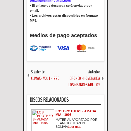
omar.longhi@hotmail.com
•
El enlace de descarga será enviado por
email.
•
Los archivos están disponibles en formato
MP3.
Medios de pago aceptados
Siguiente
Anterior
CLIMAX - VOL 1 - 1990
BRONCO - HOMENAJE A
LOS GRANDES GRUPOS
DISCOS RELACIONADOS
LOS BROTHERS - AMADA
MIA - 1995
MATERIAL APORTADO POR
EL AMIGO JUAN DE
BOLIVIA
Leer mas