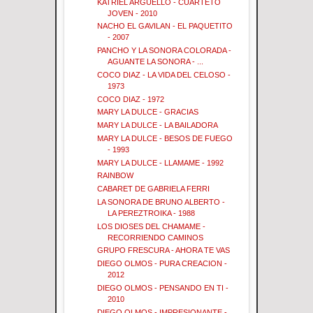
KATRIEL ARGUELLO - CUARTETO
JOVEN - 2010
NACHO EL GAVILAN - EL PAQUETITO
- 2007
PANCHO Y LA SONORA COLORADA -
AGUANTE LA SONORA - ...
COCO DIAZ - LA VIDA DEL CELOSO -
1973
COCO DIAZ - 1972
MARY LA DULCE - GRACIAS
MARY LA DULCE - LA BAILADORA
MARY LA DULCE - BESOS DE FUEGO
- 1993
MARY LA DULCE - LLAMAME - 1992
RAINBOW
CABARET DE GABRIELA FERRI
LA SONORA DE BRUNO ALBERTO -
LA PEREZTROIKA - 1988
LOS DIOSES DEL CHAMAME -
RECORRIENDO CAMINOS
GRUPO FRESCURA - AHORA TE VAS
DIEGO OLMOS - PURA CREACION -
2012
DIEGO OLMOS - PENSANDO EN TI -
2010
DIEGO OLMOS - IMPRESIONANTE -