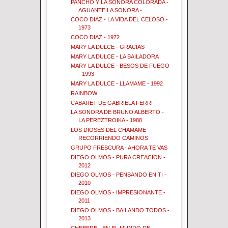
PANCHO Y LA SONORA COLORADA -
AGUANTE LA SONORA - ...
COCO DIAZ - LA VIDA DEL CELOSO -
1973
COCO DIAZ - 1972
MARY LA DULCE - GRACIAS
MARY LA DULCE - LA BAILADORA
MARY LA DULCE - BESOS DE FUEGO
- 1993
MARY LA DULCE - LLAMAME - 1992
RAINBOW
CABARET DE GABRIELA FERRI
LA SONORA DE BRUNO ALBERTO -
LA PEREZTROIKA - 1988
LOS DIOSES DEL CHAMAME -
RECORRIENDO CAMINOS
GRUPO FRESCURA - AHORA TE VAS
DIEGO OLMOS - PURA CREACION -
2012
DIEGO OLMOS - PENSANDO EN TI -
2010
DIEGO OLMOS - IMPRESIONANTE -
2011
DIEGO OLMOS - BAILANDO TODOS -
2013
CHEBERE - EN EL MUNDO DE