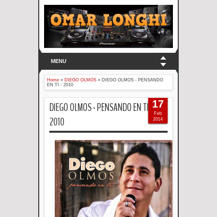
MENU
Home
»
DIEGO OLMOS
»
DIEGO OLMOS - PENSANDO
EN TI - 2010
17
DIEGO OLMOS - PENSANDO EN TI -
Feb
2010
2014