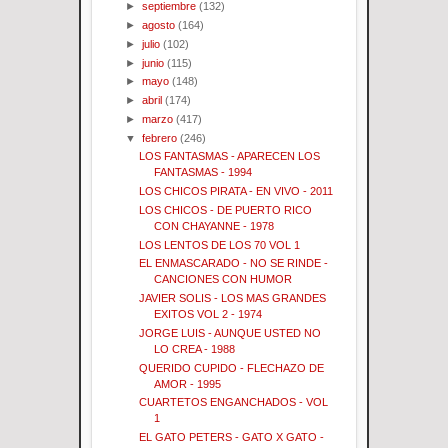
►
septiembre
(132)
►
agosto
(164)
►
julio
(102)
►
junio
(115)
►
mayo
(148)
►
abril
(174)
►
marzo
(417)
▼
febrero
(246)
LOS FANTASMAS - APARECEN LOS
FANTASMAS - 1994
LOS CHICOS PIRATA - EN VIVO - 2011
LOS CHICOS - DE PUERTO RICO
CON CHAYANNE - 1978
LOS LENTOS DE LOS 70 VOL 1
EL ENMASCARADO - NO SE RINDE -
CANCIONES CON HUMOR
JAVIER SOLIS - LOS MAS GRANDES
EXITOS VOL 2 - 1974
JORGE LUIS - AUNQUE USTED NO
LO CREA - 1988
QUERIDO CUPIDO - FLECHAZO DE
AMOR - 1995
CUARTETOS ENGANCHADOS - VOL
1
EL GATO PETERS - GATO X GATO -