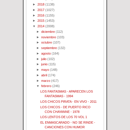
►
2018
(1138)
►
2017
(1027)
►
2016
(1155)
►
2015
(1453)
▼
2014
(2008)
►
diciembre
(112)
►
noviembre
(103)
►
octubre
(107)
►
septiembre
(132)
►
agosto
(164)
►
julio
(102)
►
junio
(115)
►
mayo
(148)
►
abril
(174)
►
marzo
(417)
▼
febrero
(246)
LOS FANTASMAS - APARECEN LOS
FANTASMAS - 1994
LOS CHICOS PIRATA - EN VIVO - 2011
LOS CHICOS - DE PUERTO RICO
CON CHAYANNE - 1978
LOS LENTOS DE LOS 70 VOL 1
EL ENMASCARADO - NO SE RINDE -
CANCIONES CON HUMOR