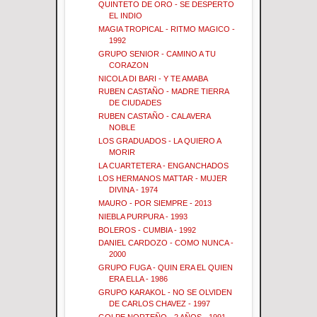
QUINTETO DE ORO - SE DESPERTO
EL INDIO
MAGIA TROPICAL - RITMO MAGICO -
1992
GRUPO SENIOR - CAMINO A TU
CORAZON
NICOLA DI BARI - Y TE AMABA
RUBEN CASTAÑO - MADRE TIERRA
DE CIUDADES
RUBEN CASTAÑO - CALAVERA
NOBLE
LOS GRADUADOS - LA QUIERO A
MORIR
LA CUARTETERA - ENGANCHADOS
LOS HERMANOS MATTAR - MUJER
DIVINA - 1974
MAURO - POR SIEMPRE - 2013
NIEBLA PURPURA - 1993
BOLEROS - CUMBIA - 1992
DANIEL CARDOZO - COMO NUNCA -
2000
GRUPO FUGA - QUIN ERA EL QUIEN
ERA ELLA - 1986
GRUPO KARAKOL - NO SE OLVIDEN
DE CARLOS CHAVEZ - 1997
GOLPE NORTEÑO - 2 AÑOS - 1991