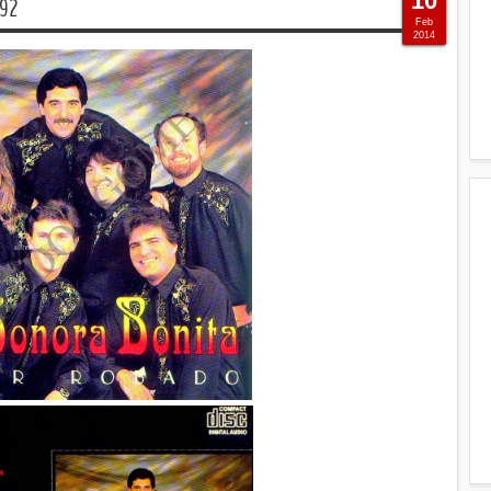
10
992
Feb
2014