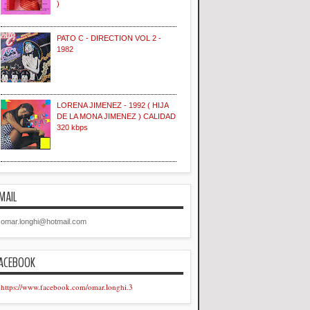
)
PATO C - DIRECTION VOL 2 -
1982
LORENA JIMENEZ - 1992 ( HIJA
DE LA MONA JIMENEZ ) CALIDAD
320 kbps
MAIL
omar.longhi@hotmail.com
ACEBOOK
https://www.facebook.com/omar.longhi.3