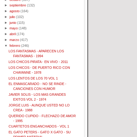
►
septiembre
(132)
►
agosto
(164)
►
julio
(102)
►
junio
(115)
►
mayo
(148)
►
abril
(174)
►
marzo
(417)
▼
febrero
(246)
LOS FANTASMAS - APARECEN LOS
FANTASMAS - 1994
LOS CHICOS PIRATA - EN VIVO - 2011
LOS CHICOS - DE PUERTO RICO CON
CHAYANNE - 1978
LOS LENTOS DE LOS 70 VOL 1
EL ENMASCARADO - NO SE RINDE -
CANCIONES CON HUMOR
JAVIER SOLIS - LOS MAS GRANDES
EXITOS VOL 2 - 1974
JORGE LUIS - AUNQUE USTED NO LO
CREA - 1988
QUERIDO CUPIDO - FLECHAZO DE AMOR
- 1995
CUARTETOS ENGANCHADOS - VOL 1
EL GATO PETERS - GATO X GATO - SU