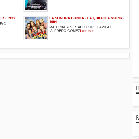
R - 1998
LA SONORA BONITA - LA QUIERO A MORIR -
1994
MIGO
MATERIAL APORTADO POR EL AMIGO
ALFREDO GOMEZ
Leer mas
E
F