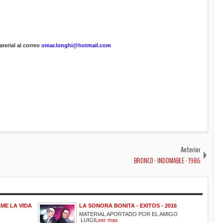
terial al correo
omar.longhi@hotmail.com
Anterior
BRONCO - INDOMABLE - 1986
ME LA VIDA
LA SONORA BONITA - EXITOS - 2016
MATERIAL APORTADO POR EL AMIGO
LUIGI
Leer mas