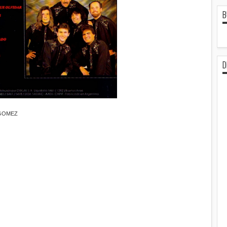
B
D
 GOMEZ