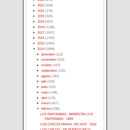
►
2022
(244)
►
2021
(175)
►
2020
(220)
►
2019
(407)
►
2018
(1138)
►
2017
(1027)
►
2016
(1155)
►
2015
(1453)
▼
2014
(2008)
►
diciembre
(112)
►
noviembre
(103)
►
octubre
(107)
►
septiembre
(132)
►
agosto
(164)
►
julio
(102)
►
junio
(115)
►
mayo
(148)
►
abril
(174)
►
marzo
(417)
▼
febrero
(246)
LOS FANTASMAS - APARECEN LOS
FANTASMAS - 1994
LOS CHICOS PIRATA - EN VIVO - 2011
LOS CHICOS - DE PUERTO RICO