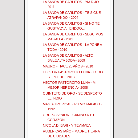
LA BANDA DE CARLITOS - YIA DIJO -
2011
LA BANDA DE CARLITOS - TE SIGUE
ATRAPANDO - 2004
LA BANDA DE CARLITOS - SI NO TE
GUSTA VAIAIIIENDOO...
LA BANDA DE CARLITOS - SEGUIMOS
MAS ALLA - 2011
LA BANDA DE CARLITOS - LA PONE A
TODA - 2010
LA BANDA DE CARLITOS - ALTO
BAILE ALTA JODA - 2009
MAURO - HACE 25 AÑOS - 2010
HECTOR PASTORCITO LUNA - TODO
SE PUEDE - 2013
HECTOR PASTORCITO LUNA - MI
MEJOR HERENCIA - 2008
QUINTETO DE ORO - SE DESPERTO
EL INDIO
MAGIA TROPICAL - RITMO MAGICO -
1992
GRUPO SENIOR - CAMINO A TU
CORAZON
NICOLA DI BARI - Y TE AMABA
RUBEN CASTAÑO - MADRE TIERRA
DE CIUDADES