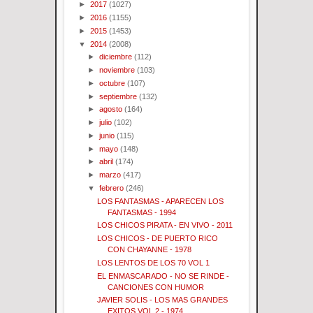
►
2017
(1027)
►
2016
(1155)
►
2015
(1453)
▼
2014
(2008)
►
diciembre
(112)
►
noviembre
(103)
►
octubre
(107)
►
septiembre
(132)
►
agosto
(164)
►
julio
(102)
►
junio
(115)
►
mayo
(148)
►
abril
(174)
►
marzo
(417)
▼
febrero
(246)
LOS FANTASMAS - APARECEN LOS
FANTASMAS - 1994
LOS CHICOS PIRATA - EN VIVO - 2011
LOS CHICOS - DE PUERTO RICO
CON CHAYANNE - 1978
LOS LENTOS DE LOS 70 VOL 1
EL ENMASCARADO - NO SE RINDE -
CANCIONES CON HUMOR
JAVIER SOLIS - LOS MAS GRANDES
EXITOS VOL 2 - 1974