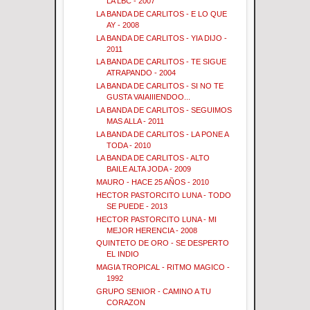
LA LBC - 2007
LA BANDA DE CARLITOS - E LO QUE
AY - 2008
LA BANDA DE CARLITOS - YIA DIJO -
2011
LA BANDA DE CARLITOS - TE SIGUE
ATRAPANDO - 2004
LA BANDA DE CARLITOS - SI NO TE
GUSTA VAIAIIIENDOO...
LA BANDA DE CARLITOS - SEGUIMOS
MAS ALLA - 2011
LA BANDA DE CARLITOS - LA PONE A
TODA - 2010
LA BANDA DE CARLITOS - ALTO
BAILE ALTA JODA - 2009
MAURO - HACE 25 AÑOS - 2010
HECTOR PASTORCITO LUNA - TODO
SE PUEDE - 2013
HECTOR PASTORCITO LUNA - MI
MEJOR HERENCIA - 2008
QUINTETO DE ORO - SE DESPERTO
EL INDIO
MAGIA TROPICAL - RITMO MAGICO -
1992
GRUPO SENIOR - CAMINO A TU
CORAZON