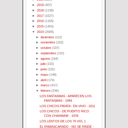
►
2019
(407)
►
2018
(1138)
►
2017
(1027)
►
2016
(1155)
►
2015
(1453)
▼
2014
(2008)
►
diciembre
(112)
►
noviembre
(103)
►
octubre
(107)
►
septiembre
(132)
►
agosto
(164)
►
julio
(102)
►
junio
(115)
►
mayo
(148)
►
abril
(174)
►
marzo
(417)
▼
febrero
(246)
LOS FANTASMAS - APARECEN LOS
FANTASMAS - 1994
LOS CHICOS PIRATA - EN VIVO - 2011
LOS CHICOS - DE PUERTO RICO
CON CHAYANNE - 1978
LOS LENTOS DE LOS 70 VOL 1
EL ENMASCARADO - NO SE RINDE -