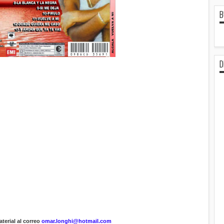
B
D
terial al correo
omar.longhi@hotmail.com