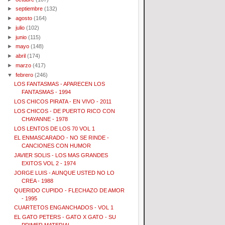
►
septiembre
(132)
►
agosto
(164)
►
julio
(102)
►
junio
(115)
►
mayo
(148)
►
abril
(174)
►
marzo
(417)
▼
febrero
(246)
LOS FANTASMAS - APARECEN LOS
FANTASMAS - 1994
LOS CHICOS PIRATA - EN VIVO - 2011
LOS CHICOS - DE PUERTO RICO CON
CHAYANNE - 1978
LOS LENTOS DE LOS 70 VOL 1
EL ENMASCARADO - NO SE RINDE -
CANCIONES CON HUMOR
JAVIER SOLIS - LOS MAS GRANDES
EXITOS VOL 2 - 1974
JORGE LUIS - AUNQUE USTED NO LO
CREA - 1988
QUERIDO CUPIDO - FLECHAZO DE AMOR
- 1995
CUARTETOS ENGANCHADOS - VOL 1
EL GATO PETERS - GATO X GATO - SU