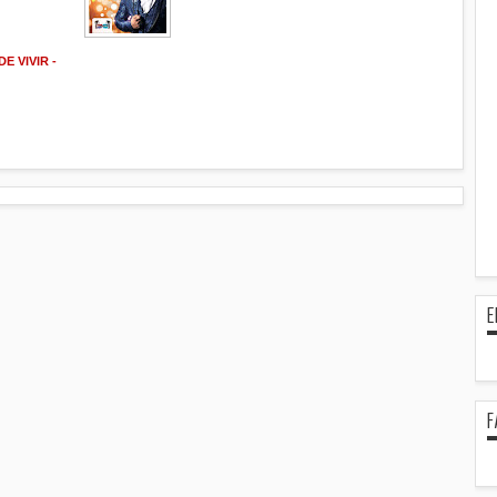
E VIVIR -
E
F