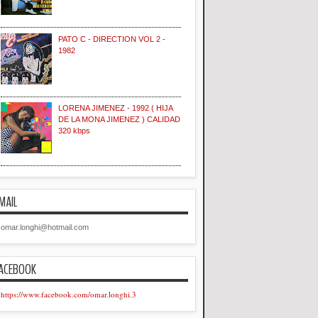
PATO C - DIRECTION VOL 2 -
1982
LORENA JIMENEZ - 1992 ( HIJA
DE LA MONA JIMENEZ ) CALIDAD
320 kbps
MAIL
omar.longhi@hotmail.com
ACEBOOK
https://www.facebook.com/omar.longhi.3