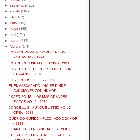
►
septiembre
(132)
►
agosto
(164)
►
julio
(102)
►
junio
(115)
►
mayo
(148)
►
abril
(174)
►
marzo
(417)
▼
febrero
(246)
LOS FANTASMAS - APARECEN LOS
FANTASMAS - 1994
LOS CHICOS PIRATA - EN VIVO - 2011
LOS CHICOS - DE PUERTO RICO CON
CHAYANNE - 1978
LOS LENTOS DE LOS 70 VOL 1
EL ENMASCARADO - NO SE RINDE -
CANCIONES CON HUMOR
JAVIER SOLIS - LOS MAS GRANDES
EXITOS VOL 2 - 1974
JORGE LUIS - AUNQUE USTED NO LO
CREA - 1988
QUERIDO CUPIDO - FLECHAZO DE AMOR
- 1995
CUARTETOS ENGANCHADOS - VOL 1
EL GATO PETERS - GATO X GATO - SU