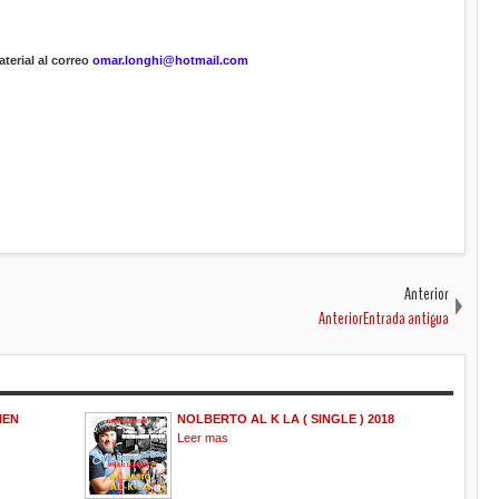
terial al correo
omar.longhi@hotmail.com
Anterior
AnteriorEntrada antigua
IEN
NOLBERTO AL K LA ( SINGLE ) 2018
Leer mas