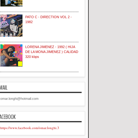
PATO C - DIRECTION VOL 2 -
1982
LORENA JIMENEZ - 1992 ( HIJA
DE LA MONA JIMENEZ ) CALIDAD
320 kbps
MAIL
omar.longhi@hotmail.com
ACEBOOK
https://www.facebook.com/omar.longhi.3