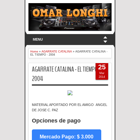
MENU
Home
»
AGARRATE CATALINA
»
AGARRATE CATALINA -
EL TIEMPO - 2004
25
AGARRATE CATALINA - EL TIEMPO -
Mar
2004
2014
MATERIAL APORTADO POR EL AMIGO ANGEL
DE JOSE C. PAZ
Opciones de pago
Mercado Pago: $ 3.000