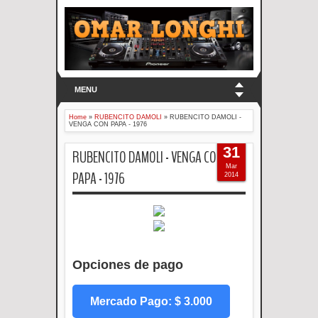
MENU
Home
»
RUBENCITO DAMOLI
»
RUBENCITO DAMOLI -
VENGA CON PAPA - 1976
31
RUBENCITO DAMOLI - VENGA CON
Mar
PAPA - 1976
2014
Opciones de pago
Mercado Pago: $ 3.000