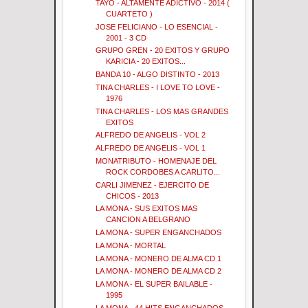
TAYO - ALTAMENTE ADICTIVO - 2014 (
CUARTETO )
JOSE FELICIANO - LO ESENCIAL -
2001 - 3 CD
GRUPO GREN - 20 EXITOS Y GRUPO
KARICIA - 20 EXITOS...
BANDA 10 - ALGO DISTINTO - 2013
TINA CHARLES - I LOVE TO LOVE -
1976
TINA CHARLES - LOS MAS GRANDES
EXITOS
ALFREDO DE ANGELIS - VOL 2
ALFREDO DE ANGELIS - VOL 1
MONATRIBUTO - HOMENAJE DEL
ROCK CORDOBES A CARLITO...
CARLI JIMENEZ - EJERCITO DE
CHICOS - 2013
LA MONA - SUS EXITOS MAS
CANCION A BELGRANO
LA MONA - SUPER ENGANCHADOS
LA MONA - MORTAL
LA MONA - MONERO DE ALMA CD 1
LA MONA - MONERO DE ALMA CD 2
LA MONA - EL SUPER BAILABLE -
1995
LA MONA - 44 HITS ENGANCHADOS