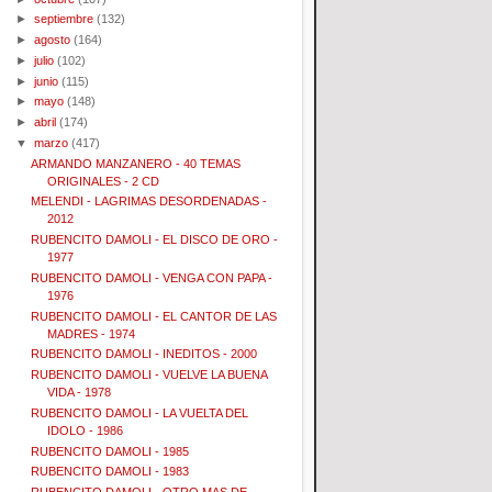
►
septiembre
(132)
►
agosto
(164)
►
julio
(102)
►
junio
(115)
►
mayo
(148)
►
abril
(174)
▼
marzo
(417)
ARMANDO MANZANERO - 40 TEMAS
ORIGINALES - 2 CD
MELENDI - LAGRIMAS DESORDENADAS -
2012
RUBENCITO DAMOLI - EL DISCO DE ORO -
1977
RUBENCITO DAMOLI - VENGA CON PAPA -
1976
RUBENCITO DAMOLI - EL CANTOR DE LAS
MADRES - 1974
RUBENCITO DAMOLI - INEDITOS - 2000
RUBENCITO DAMOLI - VUELVE LA BUENA
VIDA - 1978
RUBENCITO DAMOLI - LA VUELTA DEL
IDOLO - 1986
RUBENCITO DAMOLI - 1985
RUBENCITO DAMOLI - 1983