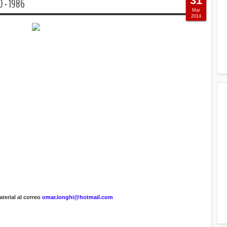
31
O - 1986
Mar
2014
terial al correo
omar.longhi@hotmail.com