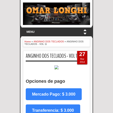
MENU
Home
»
ANGINHO DOS TECLADOS
»
ANGINHO DOS
TECLADOS - VOL 11
27
ANGINHO DOS TECLADOS - VOL 11
Mar
2014
Opciones de pago
Mercado Pago: $ 3.000
Transferencia: $ 3.000