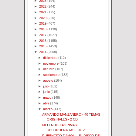
►
2023
(194)
►
2022
(244)
►
2021
(175)
►
2020
(220)
►
2019
(407)
►
2018
(1138)
►
2017
(1027)
►
2016
(1155)
►
2015
(1453)
▼
2014
(2008)
►
diciembre
(112)
►
noviembre
(103)
►
octubre
(107)
►
septiembre
(132)
►
agosto
(164)
►
julio
(102)
►
junio
(115)
►
mayo
(148)
►
abril
(174)
▼
marzo
(417)
ARMANDO MANZANERO - 40 TEMAS
ORIGINALES - 2 CD
MELENDI - LAGRIMAS
DESORDENADAS - 2012
RUBENCITO DAMOLI - EL DISCO DE