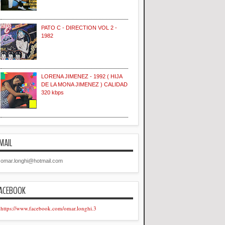
PATO C - DIRECTION VOL 2 -
1982
LORENA JIMENEZ - 1992 ( HIJA
DE LA MONA JIMENEZ ) CALIDAD
320 kbps
MAIL
omar.longhi@hotmail.com
ACEBOOK
https://www.facebook.com/omar.longhi.3