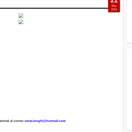
21
Mar
2014
terial al correo
omar.longhi@hotmail.com