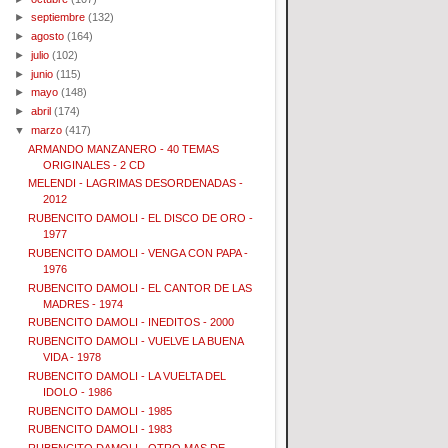
►
septiembre
(132)
►
agosto
(164)
►
julio
(102)
►
junio
(115)
►
mayo
(148)
►
abril
(174)
▼
marzo
(417)
ARMANDO MANZANERO - 40 TEMAS
ORIGINALES - 2 CD
MELENDI - LAGRIMAS DESORDENADAS -
2012
RUBENCITO DAMOLI - EL DISCO DE ORO -
1977
RUBENCITO DAMOLI - VENGA CON PAPA -
1976
RUBENCITO DAMOLI - EL CANTOR DE LAS
MADRES - 1974
RUBENCITO DAMOLI - INEDITOS - 2000
RUBENCITO DAMOLI - VUELVE LA BUENA
VIDA - 1978
RUBENCITO DAMOLI - LA VUELTA DEL
IDOLO - 1986
RUBENCITO DAMOLI - 1985
RUBENCITO DAMOLI - 1983