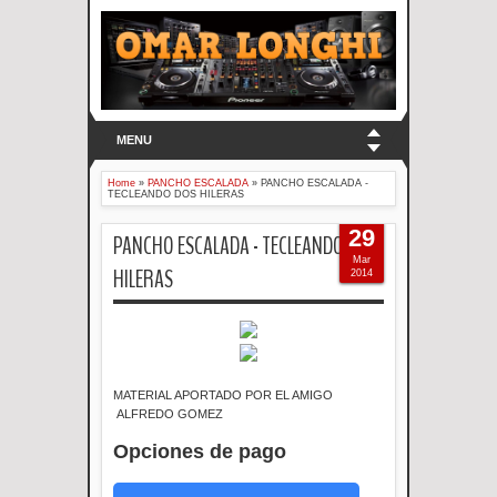
MENU
Home
»
PANCHO ESCALADA
»
PANCHO ESCALADA -
TECLEANDO DOS HILERAS
29
PANCHO ESCALADA - TECLEANDO DOS
Mar
HILERAS
2014
MATERIAL APORTADO POR EL AMIGO
ALFREDO GOMEZ
Opciones de pago