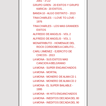
2001 - 3 CD
GRUPO GREN - 20 EXITOS Y GRUPO
KARICIA - 20 EXITOS...
BANDA 10 - ALGO DISTINTO - 2013
TINA CHARLES - I LOVE TO LOVE -
1976
TINA CHARLES - LOS MAS GRANDES
EXITOS
ALFREDO DE ANGELIS - VOL 2
ALFREDO DE ANGELIS - VOL 1
MONATRIBUTO - HOMENAJE DEL
ROCK CORDOBES A CARLITO...
CARLI JIMENEZ - EJERCITO DE
CHICOS - 2013
LA MONA - SUS EXITOS MAS
CANCION A BELGRANO
LA MONA - SUPER ENGANCHADOS
LA MONA - MORTAL
LA MONA - MONERO DE ALMA CD 1
LA MONA - MONERO DE ALMA CD 2
LA MONA - EL SUPER BAILABLE -
1995
LA MONA - 44 HITS ENGANCHADOS
LA MONA - INEDITOS DECADA DEL 80
LA MONA - INEDITOS DECADA DEL 90