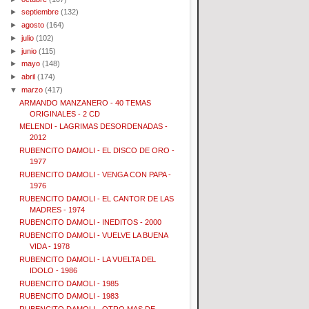
►
septiembre
(132)
►
agosto
(164)
►
julio
(102)
►
junio
(115)
►
mayo
(148)
►
abril
(174)
▼
marzo
(417)
ARMANDO MANZANERO - 40 TEMAS
ORIGINALES - 2 CD
MELENDI - LAGRIMAS DESORDENADAS -
2012
RUBENCITO DAMOLI - EL DISCO DE ORO -
1977
RUBENCITO DAMOLI - VENGA CON PAPA -
1976
RUBENCITO DAMOLI - EL CANTOR DE LAS
MADRES - 1974
RUBENCITO DAMOLI - INEDITOS - 2000
RUBENCITO DAMOLI - VUELVE LA BUENA
VIDA - 1978
RUBENCITO DAMOLI - LA VUELTA DEL
IDOLO - 1986
RUBENCITO DAMOLI - 1985
RUBENCITO DAMOLI - 1983