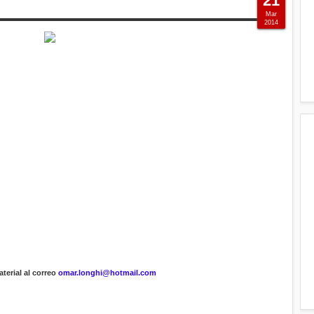
21
Mar
2014
terial al correo
omar.longhi@hotmail.com