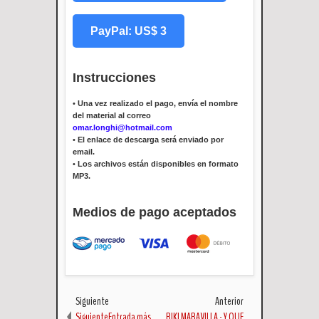
PayPal: US$ 3
Instrucciones
•
Una vez realizado el pago, envía el nombre
del material al correo
omar.longhi@hotmail.com
•
El enlace de descarga será enviado por
email.
•
Los archivos están disponibles en formato
MP3.
Medios de pago aceptados
Siguiente
Anterior
SiguienteEntrada más
RIKI MARAVILLA - Y QUE