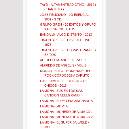
TAYO - ALTAMENTE ADICTIVO - 2014 (
CUARTETO )
JOSE FELICIANO - LO ESENCIAL -
2001 - 3 CD
GRUPO GREN - 20 EXITOS Y GRUPO
KARICIA - 20 EXITOS...
BANDA 10 - ALGO DISTINTO - 2013
TINA CHARLES - I LOVE TO LOVE -
1976
TINA CHARLES - LOS MAS GRANDES
EXITOS
ALFREDO DE ANGELIS - VOL 2
ALFREDO DE ANGELIS - VOL 1
MONATRIBUTO - HOMENAJE DEL
ROCK CORDOBES A CARLITO...
CARLI JIMENEZ - EJERCITO DE
CHICOS - 2013
LA MONA - SUS EXITOS MAS
CANCION A BELGRANO
LA MONA - SUPER ENGANCHADOS
LA MONA - MORTAL
LA MONA - MONERO DE ALMA CD 1
LA MONA - MONERO DE ALMA CD 2
LA MONA - EL SUPER BAILABLE -
1995