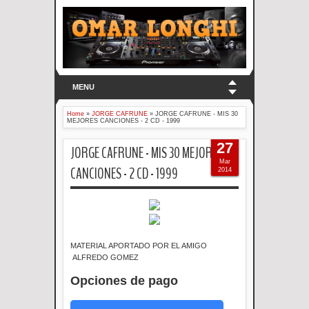
MENU
Home
»
JORGE CAFRUNE
»
JORGE CAFRUNE - MIS 30
MEJORES CANCIONES - 2 CD - 1999
27
JORGE CAFRUNE - MIS 30 MEJORES
Mar
CANCIONES - 2 CD - 1999
2014
MATERIAL APORTADO POR EL AMIGO
ALFREDO GOMEZ
Opciones de pago