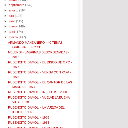
►
septiembre
(132)
►
agosto
(164)
►
julio
(102)
►
junio
(115)
►
mayo
(148)
►
abril
(174)
▼
marzo
(417)
ARMANDO MANZANERO - 40 TEMAS
ORIGINALES - 2 CD
MELENDI - LAGRIMAS DESORDENADAS -
2012
RUBENCITO DAMOLI - EL DISCO DE ORO -
1977
RUBENCITO DAMOLI - VENGA CON PAPA -
1976
RUBENCITO DAMOLI - EL CANTOR DE LAS
MADRES - 1974
RUBENCITO DAMOLI - INEDITOS - 2000
RUBENCITO DAMOLI - VUELVE LA BUENA
VIDA - 1978
RUBENCITO DAMOLI - LA VUELTA DEL
IDOLO - 1986
RUBENCITO DAMOLI - 1985
RUBENCITO DAMOLI - 1983