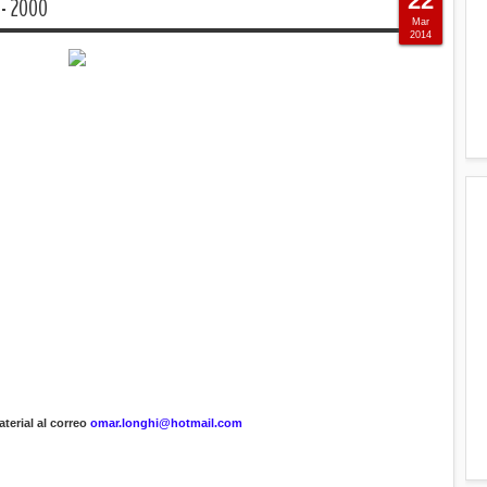
22
- 2000
Mar
2014
terial al correo
omar.longhi@hotmail.com