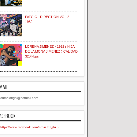
PATO C - DIRECTION VOL 2 -
1982
LORENA JIMENEZ - 1992 ( HIJA
DE LA MONA JIMENEZ ) CALIDAD
320 kbps
MAIL
omar.longhi@hotmail.com
ACEBOOK
https://www.facebook.com/omar.longhi.3