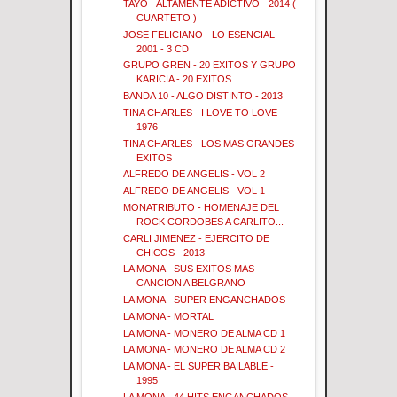
TAYO - ALTAMENTE ADICTIVO - 2014 (
CUARTETO )
JOSE FELICIANO - LO ESENCIAL -
2001 - 3 CD
GRUPO GREN - 20 EXITOS Y GRUPO
KARICIA - 20 EXITOS...
BANDA 10 - ALGO DISTINTO - 2013
TINA CHARLES - I LOVE TO LOVE -
1976
TINA CHARLES - LOS MAS GRANDES
EXITOS
ALFREDO DE ANGELIS - VOL 2
ALFREDO DE ANGELIS - VOL 1
MONATRIBUTO - HOMENAJE DEL
ROCK CORDOBES A CARLITO...
CARLI JIMENEZ - EJERCITO DE
CHICOS - 2013
LA MONA - SUS EXITOS MAS
CANCION A BELGRANO
LA MONA - SUPER ENGANCHADOS
LA MONA - MORTAL
LA MONA - MONERO DE ALMA CD 1
LA MONA - MONERO DE ALMA CD 2
LA MONA - EL SUPER BAILABLE -
1995
LA MONA - 44 HITS ENGANCHADOS