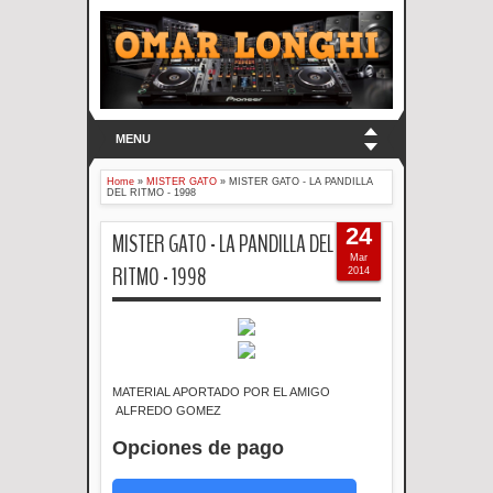
MENU
Home
»
MISTER GATO
»
MISTER GATO - LA PANDILLA
DEL RITMO - 1998
24
MISTER GATO - LA PANDILLA DEL
Mar
RITMO - 1998
2014
MATERIAL APORTADO POR EL AMIGO
ALFREDO GOMEZ
Opciones de pago