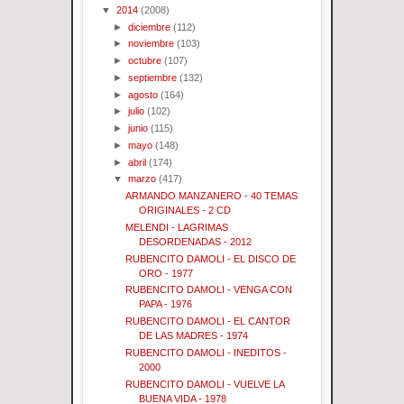
▼
2014
(2008)
►
diciembre
(112)
►
noviembre
(103)
►
octubre
(107)
►
septiembre
(132)
►
agosto
(164)
►
julio
(102)
►
junio
(115)
►
mayo
(148)
►
abril
(174)
▼
marzo
(417)
ARMANDO MANZANERO - 40 TEMAS
ORIGINALES - 2 CD
MELENDI - LAGRIMAS
DESORDENADAS - 2012
RUBENCITO DAMOLI - EL DISCO DE
ORO - 1977
RUBENCITO DAMOLI - VENGA CON
PAPA - 1976
RUBENCITO DAMOLI - EL CANTOR
DE LAS MADRES - 1974
RUBENCITO DAMOLI - INEDITOS -
2000
RUBENCITO DAMOLI - VUELVE LA
BUENA VIDA - 1978