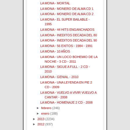
LA MONA - MORTAL
LA MONA - MONERO DE ALMA CD 1
LA MONA - MONERO DE ALMA CD 2
LA MONA - EL SUPER BAILABLE -
1995
LA MONA - 44 HITS ENGANCHADOS
LA MONA - INEDITOS DECADA DEL 80
LA MONA - INEDITOS DECADA DEL 90
LA MONA - 56 EXITOS - 1984 - 1991
LA MONA - 10 AÑOS
LA MONA - UN LOCO BOHEMIO DE LA
NOCHE - 3 CD - 2011
LA MONA - SIGUE A FULL - 2 CD -
2010
LA MONA - GENIAL - 2010
LA MONA - UNA LEYENDA EN PIE 2
CD - 2009
LA MONA - VUELVO A VIVIR VUELVO A
CANTAR - 2008
LA MONA - HOMENAJE 2 CD - 2008
►
febrero
(246)
►
enero
(188)
►
2013
(2234)
►
2012
(937)