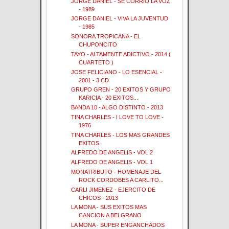
JORGE DANIEL - SE CORRIO LA VOZ
- 1989
JORGE DANIEL - VIVA LA JUVENTUD
- 1985
SONORA TROPICANA - EL
CHUPONCITO
TAYO - ALTAMENTE ADICTIVO - 2014 (
CUARTETO )
JOSE FELICIANO - LO ESENCIAL -
2001 - 3 CD
GRUPO GREN - 20 EXITOS Y GRUPO
KARICIA - 20 EXITOS...
BANDA 10 - ALGO DISTINTO - 2013
TINA CHARLES - I LOVE TO LOVE -
1976
TINA CHARLES - LOS MAS GRANDES
EXITOS
ALFREDO DE ANGELIS - VOL 2
ALFREDO DE ANGELIS - VOL 1
MONATRIBUTO - HOMENAJE DEL
ROCK CORDOBES A CARLITO...
CARLI JIMENEZ - EJERCITO DE
CHICOS - 2013
LA MONA - SUS EXITOS MAS
CANCION A BELGRANO
LA MONA - SUPER ENGANCHADOS