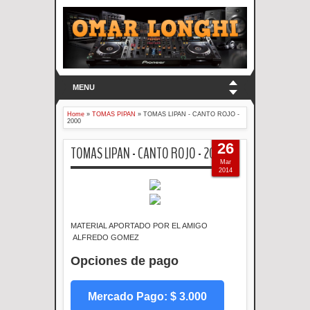
MENU
Home
»
TOMAS PIPAN
»
TOMAS LIPAN - CANTO ROJO -
2000
26
TOMAS LIPAN - CANTO ROJO - 2000
Mar
2014
MATERIAL APORTADO POR EL AMIGO
ALFREDO GOMEZ
Opciones de pago
Mercado Pago: $ 3.000