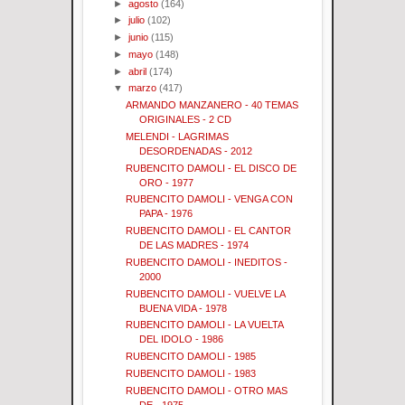
►
agosto
(164)
►
julio
(102)
►
junio
(115)
►
mayo
(148)
►
abril
(174)
▼
marzo
(417)
ARMANDO MANZANERO - 40 TEMAS
ORIGINALES - 2 CD
MELENDI - LAGRIMAS
DESORDENADAS - 2012
RUBENCITO DAMOLI - EL DISCO DE
ORO - 1977
RUBENCITO DAMOLI - VENGA CON
PAPA - 1976
RUBENCITO DAMOLI - EL CANTOR
DE LAS MADRES - 1974
RUBENCITO DAMOLI - INEDITOS -
2000
RUBENCITO DAMOLI - VUELVE LA
BUENA VIDA - 1978
RUBENCITO DAMOLI - LA VUELTA
DEL IDOLO - 1986
RUBENCITO DAMOLI - 1985
RUBENCITO DAMOLI - 1983
RUBENCITO DAMOLI - OTRO MAS
DE - 1975