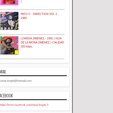
)
PATO C - DIRECTION VOL 2 -
1982
LORENA JIMENEZ - 1992 ( HIJA
DE LA MONA JIMENEZ ) CALIDAD
320 kbps
MAIL
omar.longhi@hotmail.com
ACEBOOK
https://www.facebook.com/omar.longhi.3