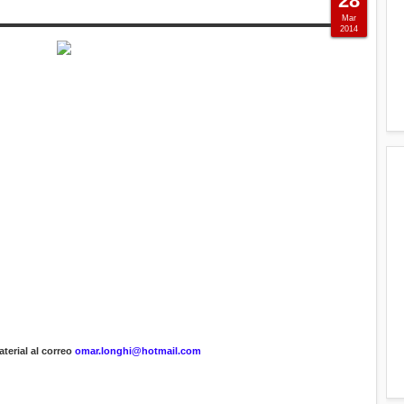
28
Mar
2014
terial al correo
omar.longhi@hotmail.com