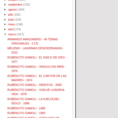
►
septiembre
(132)
►
agosto
(164)
►
julio
(102)
►
junio
(115)
►
mayo
(148)
►
abril
(174)
▼
marzo
(417)
ARMANDO MANZANERO - 40 TEMAS
ORIGINALES - 2 CD
MELENDI - LAGRIMAS DESORDENADAS -
2012
RUBENCITO DAMOLI - EL DISCO DE ORO -
1977
RUBENCITO DAMOLI - VENGA CON PAPA -
1976
RUBENCITO DAMOLI - EL CANTOR DE LAS
MADRES - 1974
RUBENCITO DAMOLI - INEDITOS - 2000
RUBENCITO DAMOLI - VUELVE LA BUENA
VIDA - 1978
RUBENCITO DAMOLI - LA VUELTA DEL
IDOLO - 1986
RUBENCITO DAMOLI - 1985
RUBENCITO DAMOLI - 1983