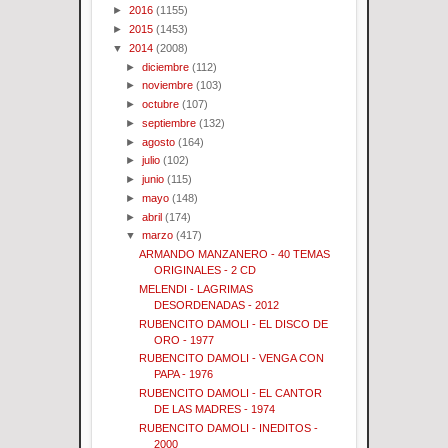
►
2016
(1155)
►
2015
(1453)
▼
2014
(2008)
►
diciembre
(112)
►
noviembre
(103)
►
octubre
(107)
►
septiembre
(132)
►
agosto
(164)
►
julio
(102)
►
junio
(115)
►
mayo
(148)
►
abril
(174)
▼
marzo
(417)
ARMANDO MANZANERO - 40 TEMAS
ORIGINALES - 2 CD
MELENDI - LAGRIMAS
DESORDENADAS - 2012
RUBENCITO DAMOLI - EL DISCO DE
ORO - 1977
RUBENCITO DAMOLI - VENGA CON
PAPA - 1976
RUBENCITO DAMOLI - EL CANTOR
DE LAS MADRES - 1974
RUBENCITO DAMOLI - INEDITOS -
2000