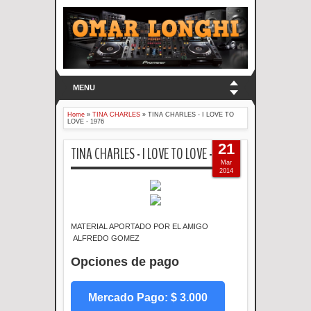
MENU
Home
»
TINA CHARLES
»
TINA CHARLES - I LOVE TO
LOVE - 1976
21
TINA CHARLES - I LOVE TO LOVE - 1976
Mar
2014
MATERIAL APORTADO POR EL AMIGO
ALFREDO GOMEZ
Opciones de pago
Mercado Pago: $ 3.000