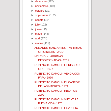
►
diciembre
(112)
►
noviembre
(103)
►
octubre
(107)
►
septiembre
(132)
►
agosto
(164)
►
julio
(102)
►
junio
(115)
►
mayo
(148)
►
abril
(174)
▼
marzo
(417)
ARMANDO MANZANERO - 40 TEMAS
ORIGINALES - 2 CD
MELENDI - LAGRIMAS
DESORDENADAS - 2012
RUBENCITO DAMOLI - EL DISCO DE
ORO - 1977
RUBENCITO DAMOLI - VENGA CON
PAPA - 1976
RUBENCITO DAMOLI - EL CANTOR
DE LAS MADRES - 1974
RUBENCITO DAMOLI - INEDITOS -
2000
RUBENCITO DAMOLI - VUELVE LA
BUENA VIDA - 1978
RUBENCITO DAMOLI - LA VUELTA