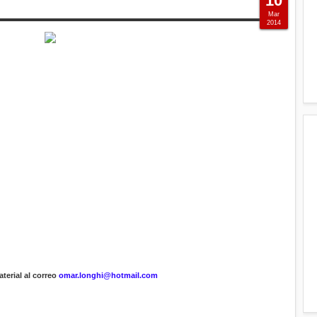
10
Mar
2014
terial al correo
omar.longhi@hotmail.com