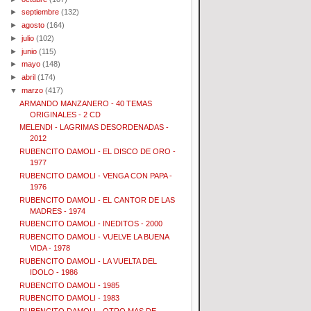
►
septiembre
(132)
►
agosto
(164)
►
julio
(102)
►
junio
(115)
►
mayo
(148)
►
abril
(174)
▼
marzo
(417)
ARMANDO MANZANERO - 40 TEMAS
ORIGINALES - 2 CD
MELENDI - LAGRIMAS DESORDENADAS -
2012
RUBENCITO DAMOLI - EL DISCO DE ORO -
1977
RUBENCITO DAMOLI - VENGA CON PAPA -
1976
RUBENCITO DAMOLI - EL CANTOR DE LAS
MADRES - 1974
RUBENCITO DAMOLI - INEDITOS - 2000
RUBENCITO DAMOLI - VUELVE LA BUENA
VIDA - 1978
RUBENCITO DAMOLI - LA VUELTA DEL
IDOLO - 1986
RUBENCITO DAMOLI - 1985
RUBENCITO DAMOLI - 1983