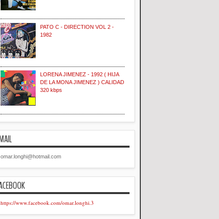
PATO C - DIRECTION VOL 2 -
1982
LORENA JIMENEZ - 1992 ( HIJA
DE LA MONA JIMENEZ ) CALIDAD
320 kbps
MAIL
omar.longhi@hotmail.com
ACEBOOK
https://www.facebook.com/omar.longhi.3