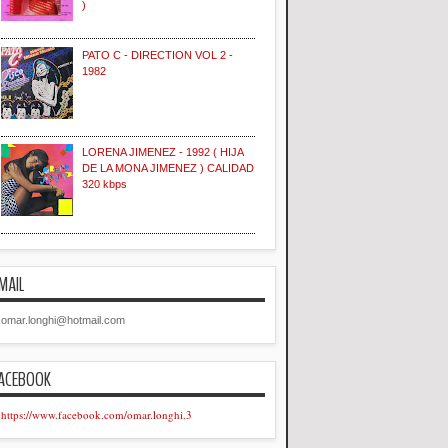
)
PATO C - DIRECTION VOL 2 -
1982
LORENA JIMENEZ - 1992 ( HIJA
DE LA MONA JIMENEZ ) CALIDAD
320 kbps
MAIL
omar.longhi@hotmail.com
ACEBOOK
https://www.facebook.com/omar.longhi.3