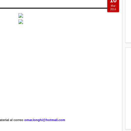
10
Mar
2014
terial al correo
omar.longhi@hotmail.com