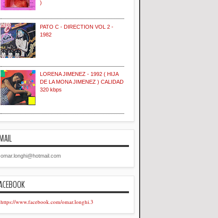
)
PATO C - DIRECTION VOL 2 -
1982
LORENA JIMENEZ - 1992 ( HIJA
DE LA MONA JIMENEZ ) CALIDAD
320 kbps
MAIL
omar.longhi@hotmail.com
ACEBOOK
https://www.facebook.com/omar.longhi.3