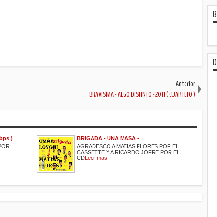
B
D
Anterior
BRAVISIMA - ALGO DISTINTO - 2011 ( CUARTETO )
bps )
BRIGADA - UNA MASA -
POR
AGRADESCO A MATIAS FLORES POR EL
CASSETTE Y A RICARDO JOFRE POR EL
CD
Leer mas