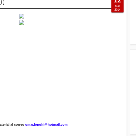
12
O )
Mar
2014
terial al correo
omar.longhi@hotmail.com