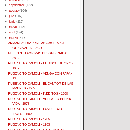
►
septiembre
(132)
►
agosto
(164)
►
julio
(102)
►
junio
(115)
►
mayo
(148)
►
abril
(174)
▼
marzo
(417)
ARMANDO MANZANERO - 40 TEMAS
ORIGINALES - 2 CD
MELENDI - LAGRIMAS DESORDENADAS -
2012
RUBENCITO DAMOLI - EL DISCO DE ORO -
1977
RUBENCITO DAMOLI - VENGA CON PAPA -
1976
RUBENCITO DAMOLI - EL CANTOR DE LAS
MADRES - 1974
RUBENCITO DAMOLI - INEDITOS - 2000
RUBENCITO DAMOLI - VUELVE LA BUENA
VIDA - 1978
RUBENCITO DAMOLI - LA VUELTA DEL
IDOLO - 1986
RUBENCITO DAMOLI - 1985
RUBENCITO DAMOLI - 1983