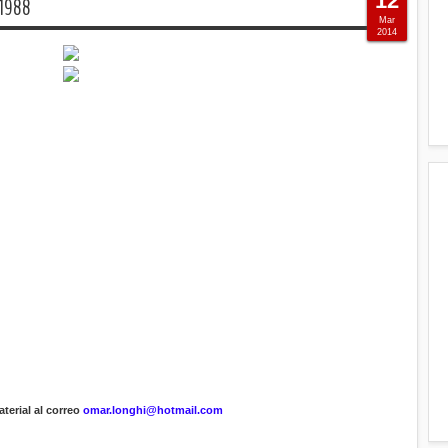
12
 1988
Mar
2014
terial al correo
omar.longhi@hotmail.com