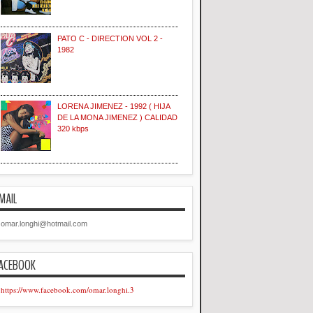
PATO C - DIRECTION VOL 2 -
1982
LORENA JIMENEZ - 1992 ( HIJA
DE LA MONA JIMENEZ ) CALIDAD
320 kbps
MAIL
omar.longhi@hotmail.com
ACEBOOK
https://www.facebook.com/omar.longhi.3