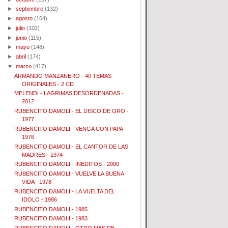
►
septiembre
(132)
►
agosto
(164)
►
julio
(102)
►
junio
(115)
►
mayo
(148)
►
abril
(174)
▼
marzo
(417)
ARMANDO MANZANERO - 40 TEMAS
ORIGINALES - 2 CD
MELENDI - LAGRIMAS DESORDENADAS -
2012
RUBENCITO DAMOLI - EL DISCO DE ORO -
1977
RUBENCITO DAMOLI - VENGA CON PAPA -
1976
RUBENCITO DAMOLI - EL CANTOR DE LAS
MADRES - 1974
RUBENCITO DAMOLI - INEDITOS - 2000
RUBENCITO DAMOLI - VUELVE LA BUENA
VIDA - 1978
RUBENCITO DAMOLI - LA VUELTA DEL
IDOLO - 1986
RUBENCITO DAMOLI - 1985
RUBENCITO DAMOLI - 1983