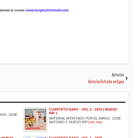
terial al correo
omar.longhi@hotmail.com
Anterior
AnteriorEntrada antigua
CUARTETO DANY - VOL 2 - 1974 ( NUEVO
RIP. )
MIGO JOSE
MATERIAL APORTADO POR EL AMIGO JOSE
ANTONIO C.NUEVO RIP.
Leer mas
 ( NUEVO
CUARTETO DANY - VOL 1 - 1973