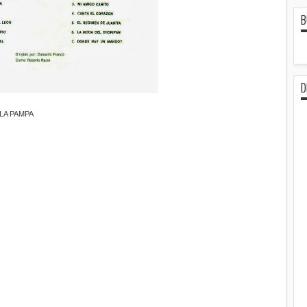
B
D
LA PAMPA