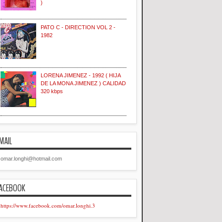
)
PATO C - DIRECTION VOL 2 -
1982
LORENA JIMENEZ - 1992 ( HIJA
DE LA MONA JIMENEZ ) CALIDAD
320 kbps
MAIL
omar.longhi@hotmail.com
ACEBOOK
https://www.facebook.com/omar.longhi.3