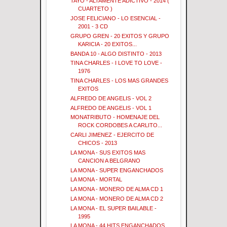
TAYO - ALTAMENTE ADICTIVO - 2014 (
CUARTETO )
JOSE FELICIANO - LO ESENCIAL -
2001 - 3 CD
GRUPO GREN - 20 EXITOS Y GRUPO
KARICIA - 20 EXITOS...
BANDA 10 - ALGO DISTINTO - 2013
TINA CHARLES - I LOVE TO LOVE -
1976
TINA CHARLES - LOS MAS GRANDES
EXITOS
ALFREDO DE ANGELIS - VOL 2
ALFREDO DE ANGELIS - VOL 1
MONATRIBUTO - HOMENAJE DEL
ROCK CORDOBES A CARLITO...
CARLI JIMENEZ - EJERCITO DE
CHICOS - 2013
LA MONA - SUS EXITOS MAS
CANCION A BELGRANO
LA MONA - SUPER ENGANCHADOS
LA MONA - MORTAL
LA MONA - MONERO DE ALMA CD 1
LA MONA - MONERO DE ALMA CD 2
LA MONA - EL SUPER BAILABLE -
1995
LA MONA - 44 HITS ENGANCHADOS