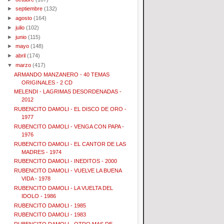
►
septiembre
(132)
►
agosto
(164)
►
julio
(102)
►
junio
(115)
►
mayo
(148)
►
abril
(174)
▼
marzo
(417)
ARMANDO MANZANERO - 40 TEMAS
ORIGINALES - 2 CD
MELENDI - LAGRIMAS DESORDENADAS -
2012
RUBENCITO DAMOLI - EL DISCO DE ORO -
1977
RUBENCITO DAMOLI - VENGA CON PAPA -
1976
RUBENCITO DAMOLI - EL CANTOR DE LAS
MADRES - 1974
RUBENCITO DAMOLI - INEDITOS - 2000
RUBENCITO DAMOLI - VUELVE LA BUENA
VIDA - 1978
RUBENCITO DAMOLI - LA VUELTA DEL
IDOLO - 1986
RUBENCITO DAMOLI - 1985
RUBENCITO DAMOLI - 1983