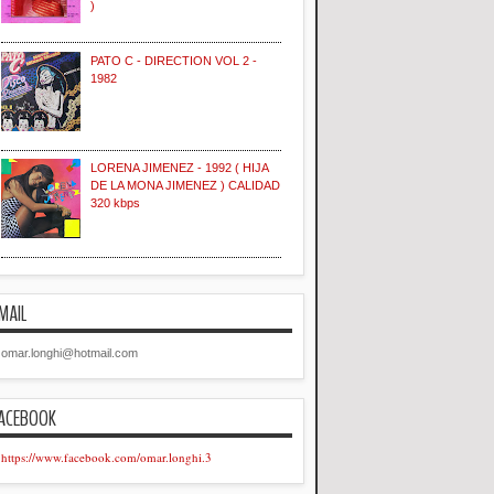
)
PATO C - DIRECTION VOL 2 -
1982
LORENA JIMENEZ - 1992 ( HIJA
DE LA MONA JIMENEZ ) CALIDAD
320 kbps
MAIL
omar.longhi@hotmail.com
ACEBOOK
https://www.facebook.com/omar.longhi.3