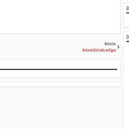
B
D
Anterior
AnteriorEntrada antigua