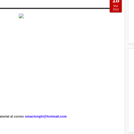
18
Mar
2014
terial al correo
omar.longhi@hotmail.com