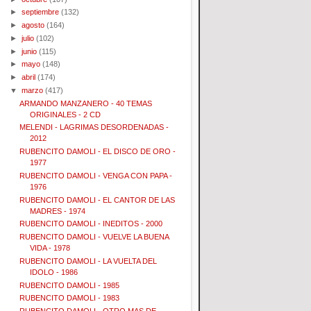
►
septiembre
(132)
►
agosto
(164)
►
julio
(102)
►
junio
(115)
►
mayo
(148)
►
abril
(174)
▼
marzo
(417)
ARMANDO MANZANERO - 40 TEMAS
ORIGINALES - 2 CD
MELENDI - LAGRIMAS DESORDENADAS -
2012
RUBENCITO DAMOLI - EL DISCO DE ORO -
1977
RUBENCITO DAMOLI - VENGA CON PAPA -
1976
RUBENCITO DAMOLI - EL CANTOR DE LAS
MADRES - 1974
RUBENCITO DAMOLI - INEDITOS - 2000
RUBENCITO DAMOLI - VUELVE LA BUENA
VIDA - 1978
RUBENCITO DAMOLI - LA VUELTA DEL
IDOLO - 1986
RUBENCITO DAMOLI - 1985
RUBENCITO DAMOLI - 1983