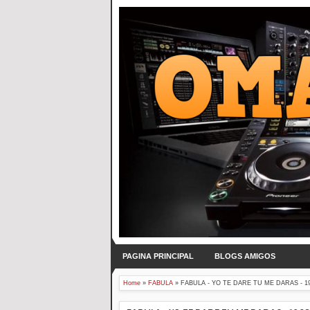
PAGINA PRINCIPAL
BLOGS AMIGOS
Home
»
FABULA
»
FABULA - YO TE DARE TU ME DARAS - 1