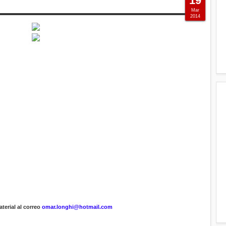
19
Mar
2014
terial al correo
omar.longhi@hotmail.com