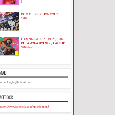
)
PATO C - DIRECTION VOL 2 -
1982
LORENA JIMENEZ - 1992 ( HIJA
DE LA MONA JIMENEZ ) CALIDAD
320 kbps
MAIL
omar.longhi@hotmail.com
ACEBOOK
https://www.facebook.com/omar.longhi.3