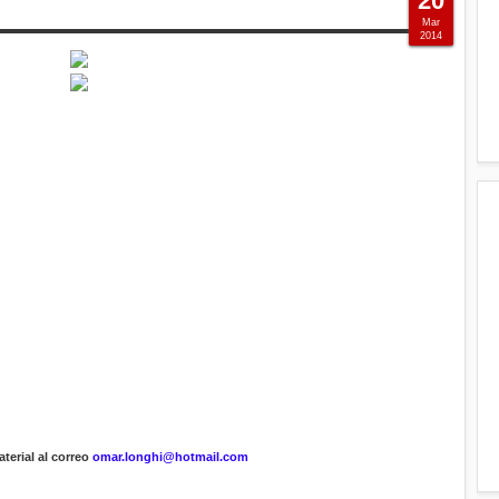
20
Mar
2014
terial al correo
omar.longhi@hotmail.com