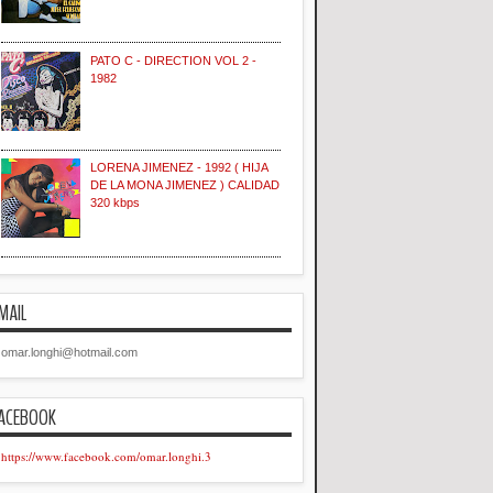
PATO C - DIRECTION VOL 2 -
1982
LORENA JIMENEZ - 1992 ( HIJA
DE LA MONA JIMENEZ ) CALIDAD
320 kbps
MAIL
omar.longhi@hotmail.com
ACEBOOK
https://www.facebook.com/omar.longhi.3