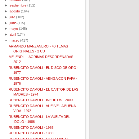
►
septiembre
(132)
►
agosto
(164)
►
julio
(102)
►
junio
(115)
►
mayo
(148)
►
abril
(174)
▼
marzo
(417)
ARMANDO MANZANERO - 40 TEMAS
ORIGINALES - 2 CD
MELENDI - LAGRIMAS DESORDENADAS -
2012
RUBENCITO DAMOLI - EL DISCO DE ORO -
1977
RUBENCITO DAMOLI - VENGA CON PAPA -
1976
RUBENCITO DAMOLI - EL CANTOR DE LAS
MADRES - 1974
RUBENCITO DAMOLI - INEDITOS - 2000
RUBENCITO DAMOLI - VUELVE LA BUENA
VIDA - 1978
RUBENCITO DAMOLI - LA VUELTA DEL
IDOLO - 1986
RUBENCITO DAMOLI - 1985
RUBENCITO DAMOLI - 1983