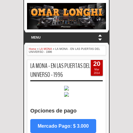
MENU
Home
»
LA MONA
»
LA MONA - EN LAS PUERTAS DEL
UNIVERSO - 1996
20
LA MONA - EN LAS PUERTAS DEL
Mar
UNIVERSO - 1996
2014
Opciones de pago
Mercado Pago: $ 3.000