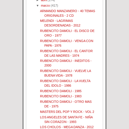
►
abril
(174)
▼
marzo
(417)
ARMANDO MANZANERO - 40 TEMAS
ORIGINALES - 2 CD
MELENDI - LAGRIMAS
DESORDENADAS - 2012
RUBENCITO DAMOLI - EL DISCO DE
ORO - 1977
RUBENCITO DAMOLI - VENGA CON
PAPA - 1976
RUBENCITO DAMOLI - EL CANTOR
DE LAS MADRES - 1974
RUBENCITO DAMOLI - INEDITOS -
2000
RUBENCITO DAMOLI - VUELVE LA
BUENA VIDA - 1978
RUBENCITO DAMOLI - LA VUELTA
DEL IDOLO - 1986
RUBENCITO DAMOLI - 1985
RUBENCITO DAMOLI - 1983
RUBENCITO DAMOLI - OTRO MAS
DE - 1975
MASTERS DEL POP Y ROCK - VOL 2
LOS ANGELES DE SANTA FE - NIÑA
SIN CORAZON - 1993
LOS CHOLOS - MEGA DANZA - 2012