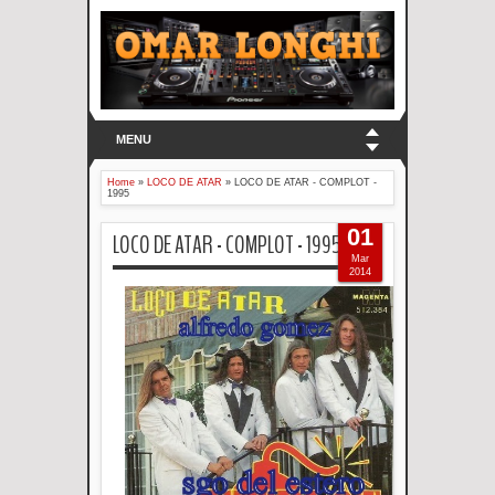
MENU
Home
»
LOCO DE ATAR
»
LOCO DE ATAR - COMPLOT -
1995
01
LOCO DE ATAR - COMPLOT - 1995
Mar
2014