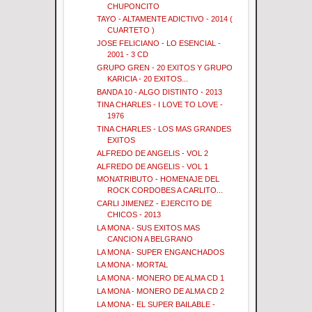
CHUPONCITO
TAYO - ALTAMENTE ADICTIVO - 2014 (
CUARTETO )
JOSE FELICIANO - LO ESENCIAL -
2001 - 3 CD
GRUPO GREN - 20 EXITOS Y GRUPO
KARICIA - 20 EXITOS...
BANDA 10 - ALGO DISTINTO - 2013
TINA CHARLES - I LOVE TO LOVE -
1976
TINA CHARLES - LOS MAS GRANDES
EXITOS
ALFREDO DE ANGELIS - VOL 2
ALFREDO DE ANGELIS - VOL 1
MONATRIBUTO - HOMENAJE DEL
ROCK CORDOBES A CARLITO...
CARLI JIMENEZ - EJERCITO DE
CHICOS - 2013
LA MONA - SUS EXITOS MAS
CANCION A BELGRANO
LA MONA - SUPER ENGANCHADOS
LA MONA - MORTAL
LA MONA - MONERO DE ALMA CD 1
LA MONA - MONERO DE ALMA CD 2
LA MONA - EL SUPER BAILABLE -