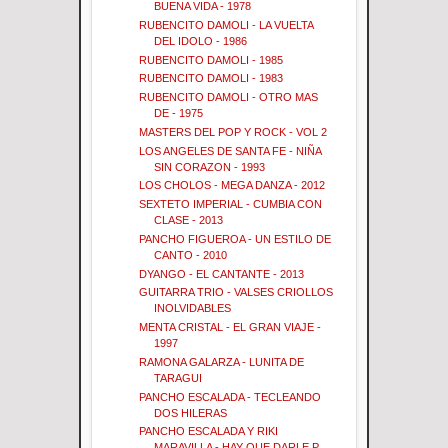
BUENA VIDA - 1978
RUBENCITO DAMOLI - LA VUELTA
DEL IDOLO - 1986
RUBENCITO DAMOLI - 1985
RUBENCITO DAMOLI - 1983
RUBENCITO DAMOLI - OTRO MAS
DE - 1975
MASTERS DEL POP Y ROCK - VOL 2
LOS ANGELES DE SANTA FE - NIÑA
SIN CORAZON - 1993
LOS CHOLOS - MEGA DANZA - 2012
SEXTETO IMPERIAL - CUMBIA CON
CLASE - 2013
PANCHO FIGUEROA - UN ESTILO DE
CANTO - 2010
DYANGO - EL CANTANTE - 2013
GUITARRA TRIO - VALSES CRIOLLOS
INOLVIDABLES
MENTA CRISTAL - EL GRAN VIAJE -
1997
RAMONA GALARZA - LUNITA DE
TARAGUI
PANCHO ESCALADA - TECLEANDO
DOS HILERAS
PANCHO ESCALADA Y RIKI
MARAVILLA - HAY QUE DARLE P...