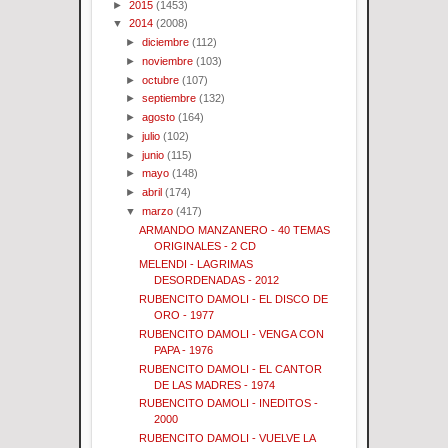
►
2015
(1453)
▼
2014
(2008)
►
diciembre
(112)
►
noviembre
(103)
►
octubre
(107)
►
septiembre
(132)
►
agosto
(164)
►
julio
(102)
►
junio
(115)
►
mayo
(148)
►
abril
(174)
▼
marzo
(417)
ARMANDO MANZANERO - 40 TEMAS
ORIGINALES - 2 CD
MELENDI - LAGRIMAS
DESORDENADAS - 2012
RUBENCITO DAMOLI - EL DISCO DE
ORO - 1977
RUBENCITO DAMOLI - VENGA CON
PAPA - 1976
RUBENCITO DAMOLI - EL CANTOR
DE LAS MADRES - 1974
RUBENCITO DAMOLI - INEDITOS -
2000
RUBENCITO DAMOLI - VUELVE LA