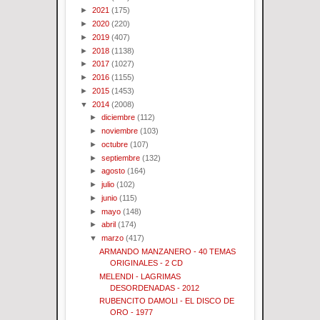
►
2021
(175)
►
2020
(220)
►
2019
(407)
►
2018
(1138)
►
2017
(1027)
►
2016
(1155)
►
2015
(1453)
▼
2014
(2008)
►
diciembre
(112)
►
noviembre
(103)
►
octubre
(107)
►
septiembre
(132)
►
agosto
(164)
►
julio
(102)
►
junio
(115)
►
mayo
(148)
►
abril
(174)
▼
marzo
(417)
ARMANDO MANZANERO - 40 TEMAS
ORIGINALES - 2 CD
MELENDI - LAGRIMAS
DESORDENADAS - 2012
RUBENCITO DAMOLI - EL DISCO DE
ORO - 1977