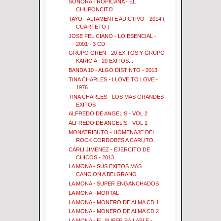
SONORA TROPICANA - EL
CHUPONCITO
TAYO - ALTAMENTE ADICTIVO - 2014 (
CUARTETO )
JOSE FELICIANO - LO ESENCIAL -
2001 - 3 CD
GRUPO GREN - 20 EXITOS Y GRUPO
KARICIA - 20 EXITOS...
BANDA 10 - ALGO DISTINTO - 2013
TINA CHARLES - I LOVE TO LOVE -
1976
TINA CHARLES - LOS MAS GRANDES
EXITOS
ALFREDO DE ANGELIS - VOL 2
ALFREDO DE ANGELIS - VOL 1
MONATRIBUTO - HOMENAJE DEL
ROCK CORDOBES A CARLITO...
CARLI JIMENEZ - EJERCITO DE
CHICOS - 2013
LA MONA - SUS EXITOS MAS
CANCION A BELGRANO
LA MONA - SUPER ENGANCHADOS
LA MONA - MORTAL
LA MONA - MONERO DE ALMA CD 1
LA MONA - MONERO DE ALMA CD 2
LA MONA - EL SUPER BAILABLE -