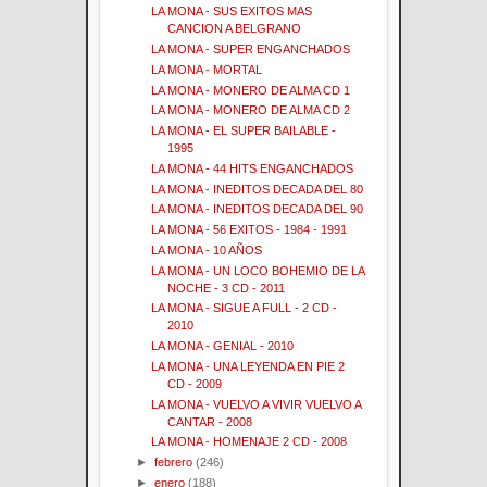
LA MONA - SUS EXITOS MAS
CANCION A BELGRANO
LA MONA - SUPER ENGANCHADOS
LA MONA - MORTAL
LA MONA - MONERO DE ALMA CD 1
LA MONA - MONERO DE ALMA CD 2
LA MONA - EL SUPER BAILABLE -
1995
LA MONA - 44 HITS ENGANCHADOS
LA MONA - INEDITOS DECADA DEL 80
LA MONA - INEDITOS DECADA DEL 90
LA MONA - 56 EXITOS - 1984 - 1991
LA MONA - 10 AÑOS
LA MONA - UN LOCO BOHEMIO DE LA
NOCHE - 3 CD - 2011
LA MONA - SIGUE A FULL - 2 CD -
2010
LA MONA - GENIAL - 2010
LA MONA - UNA LEYENDA EN PIE 2
CD - 2009
LA MONA - VUELVO A VIVIR VUELVO A
CANTAR - 2008
LA MONA - HOMENAJE 2 CD - 2008
►
febrero
(246)
►
enero
(188)