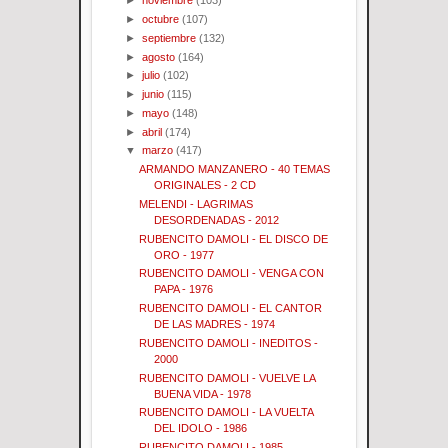
►
noviembre
(103)
►
octubre
(107)
►
septiembre
(132)
►
agosto
(164)
►
julio
(102)
►
junio
(115)
►
mayo
(148)
►
abril
(174)
▼
marzo
(417)
ARMANDO MANZANERO - 40 TEMAS
ORIGINALES - 2 CD
MELENDI - LAGRIMAS
DESORDENADAS - 2012
RUBENCITO DAMOLI - EL DISCO DE
ORO - 1977
RUBENCITO DAMOLI - VENGA CON
PAPA - 1976
RUBENCITO DAMOLI - EL CANTOR
DE LAS MADRES - 1974
RUBENCITO DAMOLI - INEDITOS -
2000
RUBENCITO DAMOLI - VUELVE LA
BUENA VIDA - 1978
RUBENCITO DAMOLI - LA VUELTA
DEL IDOLO - 1986
RUBENCITO DAMOLI - 1985