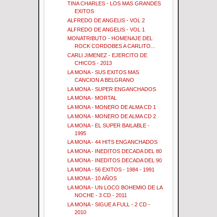
TINA CHARLES - LOS MAS GRANDES
EXITOS
ALFREDO DE ANGELIS - VOL 2
ALFREDO DE ANGELIS - VOL 1
MONATRIBUTO - HOMENAJE DEL
ROCK CORDOBES A CARLITO...
CARLI JIMENEZ - EJERCITO DE
CHICOS - 2013
LA MONA - SUS EXITOS MAS
CANCION A BELGRANO
LA MONA - SUPER ENGANCHADOS
LA MONA - MORTAL
LA MONA - MONERO DE ALMA CD 1
LA MONA - MONERO DE ALMA CD 2
LA MONA - EL SUPER BAILABLE -
1995
LA MONA - 44 HITS ENGANCHADOS
LA MONA - INEDITOS DECADA DEL 80
LA MONA - INEDITOS DECADA DEL 90
LA MONA - 56 EXITOS - 1984 - 1991
LA MONA - 10 AÑOS
LA MONA - UN LOCO BOHEMIO DE LA
NOCHE - 3 CD - 2011
LA MONA - SIGUE A FULL - 2 CD -
2010