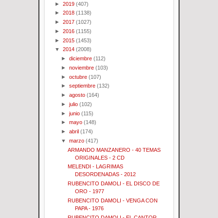
►
2019
(407)
►
2018
(1138)
►
2017
(1027)
►
2016
(1155)
►
2015
(1453)
▼
2014
(2008)
►
diciembre
(112)
►
noviembre
(103)
►
octubre
(107)
►
septiembre
(132)
►
agosto
(164)
►
julio
(102)
►
junio
(115)
►
mayo
(148)
►
abril
(174)
▼
marzo
(417)
ARMANDO MANZANERO - 40 TEMAS
ORIGINALES - 2 CD
MELENDI - LAGRIMAS
DESORDENADAS - 2012
RUBENCITO DAMOLI - EL DISCO DE
ORO - 1977
RUBENCITO DAMOLI - VENGA CON
PAPA - 1976
RUBENCITO DAMOLI - EL CANTOR