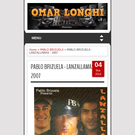
MENU
Home
»
PABLO BRIZUELA
»
PABLO BRIZUELA -
LANZALLAMAS - 2007
04
PABLO BRIZUELA - LANZALLAMAS -
Mar
2007
2014