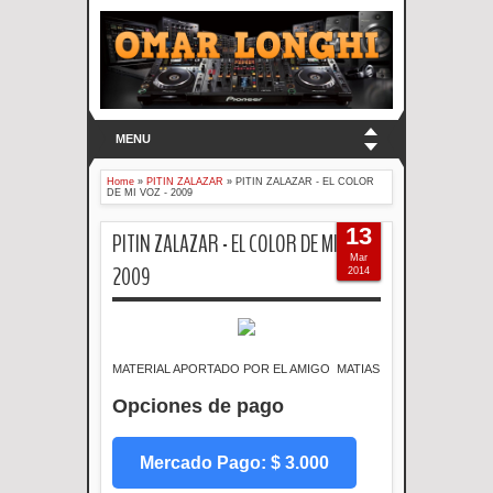
MENU
Home
»
PITIN ZALAZAR
»
PITIN ZALAZAR - EL COLOR
DE MI VOZ - 2009
13
PITIN ZALAZAR - EL COLOR DE MI VOZ -
Mar
2009
2014
MATERIAL APORTADO POR EL AMIGO MATIAS
Opciones de pago
Mercado Pago: $ 3.000