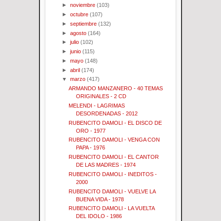
►
noviembre
(103)
►
octubre
(107)
►
septiembre
(132)
►
agosto
(164)
►
julio
(102)
►
junio
(115)
►
mayo
(148)
►
abril
(174)
▼
marzo
(417)
ARMANDO MANZANERO - 40 TEMAS
ORIGINALES - 2 CD
MELENDI - LAGRIMAS
DESORDENADAS - 2012
RUBENCITO DAMOLI - EL DISCO DE
ORO - 1977
RUBENCITO DAMOLI - VENGA CON
PAPA - 1976
RUBENCITO DAMOLI - EL CANTOR
DE LAS MADRES - 1974
RUBENCITO DAMOLI - INEDITOS -
2000
RUBENCITO DAMOLI - VUELVE LA
BUENA VIDA - 1978
RUBENCITO DAMOLI - LA VUELTA
DEL IDOLO - 1986