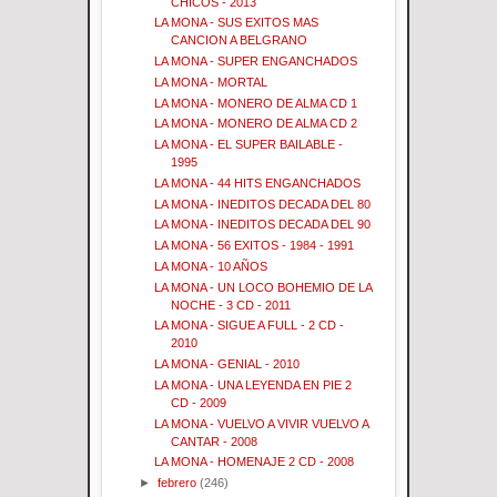
CHICOS - 2013
LA MONA - SUS EXITOS MAS
CANCION A BELGRANO
LA MONA - SUPER ENGANCHADOS
LA MONA - MORTAL
LA MONA - MONERO DE ALMA CD 1
LA MONA - MONERO DE ALMA CD 2
LA MONA - EL SUPER BAILABLE -
1995
LA MONA - 44 HITS ENGANCHADOS
LA MONA - INEDITOS DECADA DEL 80
LA MONA - INEDITOS DECADA DEL 90
LA MONA - 56 EXITOS - 1984 - 1991
LA MONA - 10 AÑOS
LA MONA - UN LOCO BOHEMIO DE LA
NOCHE - 3 CD - 2011
LA MONA - SIGUE A FULL - 2 CD -
2010
LA MONA - GENIAL - 2010
LA MONA - UNA LEYENDA EN PIE 2
CD - 2009
LA MONA - VUELVO A VIVIR VUELVO A
CANTAR - 2008
LA MONA - HOMENAJE 2 CD - 2008
►
febrero
(246)