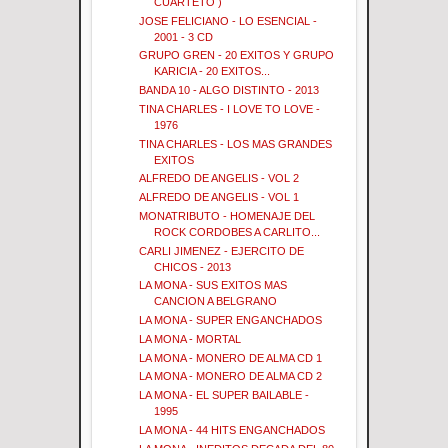
CUARTETO )
JOSE FELICIANO - LO ESENCIAL -
2001 - 3 CD
GRUPO GREN - 20 EXITOS Y GRUPO
KARICIA - 20 EXITOS...
BANDA 10 - ALGO DISTINTO - 2013
TINA CHARLES - I LOVE TO LOVE -
1976
TINA CHARLES - LOS MAS GRANDES
EXITOS
ALFREDO DE ANGELIS - VOL 2
ALFREDO DE ANGELIS - VOL 1
MONATRIBUTO - HOMENAJE DEL
ROCK CORDOBES A CARLITO...
CARLI JIMENEZ - EJERCITO DE
CHICOS - 2013
LA MONA - SUS EXITOS MAS
CANCION A BELGRANO
LA MONA - SUPER ENGANCHADOS
LA MONA - MORTAL
LA MONA - MONERO DE ALMA CD 1
LA MONA - MONERO DE ALMA CD 2
LA MONA - EL SUPER BAILABLE -
1995
LA MONA - 44 HITS ENGANCHADOS