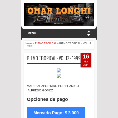
MENU
Home
»
RITMO TROPICAL
»
RITMO TROPICAL - VOL 12
- 1999
16
RITMO TROPICAL - VOL 12 - 1999
Mar
2014
MATERIAL APORTADO POR EL AMIGO
ALFREDO GOMEZ
Opciones de pago
Mercado Pago: $ 3.000