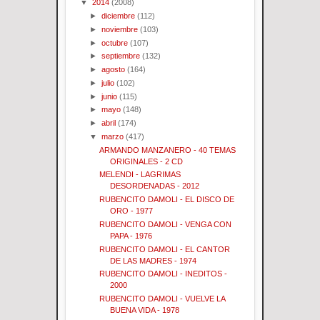
▼
2014
(2008)
►
diciembre
(112)
►
noviembre
(103)
►
octubre
(107)
►
septiembre
(132)
►
agosto
(164)
►
julio
(102)
►
junio
(115)
►
mayo
(148)
►
abril
(174)
▼
marzo
(417)
ARMANDO MANZANERO - 40 TEMAS
ORIGINALES - 2 CD
MELENDI - LAGRIMAS
DESORDENADAS - 2012
RUBENCITO DAMOLI - EL DISCO DE
ORO - 1977
RUBENCITO DAMOLI - VENGA CON
PAPA - 1976
RUBENCITO DAMOLI - EL CANTOR
DE LAS MADRES - 1974
RUBENCITO DAMOLI - INEDITOS -
2000
RUBENCITO DAMOLI - VUELVE LA
BUENA VIDA - 1978