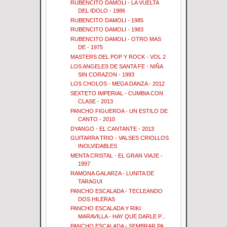
RUBENCITO DAMOLI - LA VUELTA
DEL IDOLO - 1986
RUBENCITO DAMOLI - 1985
RUBENCITO DAMOLI - 1983
RUBENCITO DAMOLI - OTRO MAS
DE - 1975
MASTERS DEL POP Y ROCK - VOL 2
LOS ANGELES DE SANTA FE - NIÑA
SIN CORAZON - 1993
LOS CHOLOS - MEGA DANZA - 2012
SEXTETO IMPERIAL - CUMBIA CON
CLASE - 2013
PANCHO FIGUEROA - UN ESTILO DE
CANTO - 2010
DYANGO - EL CANTANTE - 2013
GUITARRA TRIO - VALSES CRIOLLOS
INOLVIDABLES
MENTA CRISTAL - EL GRAN VIAJE -
1997
RAMONA GALARZA - LUNITA DE
TARAGUI
PANCHO ESCALADA - TECLEANDO
DOS HILERAS
PANCHO ESCALADA Y RIKI
MARAVILLA - HAY QUE DARLE P...
PANCHO ESCALADA - SEMBRAR PA